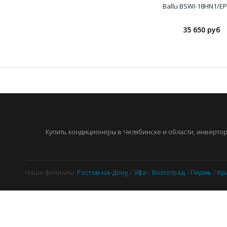
Ballu BSWI-18HN1/EP
35 650 руб
Купить кондиционеры в Челябинске и области, инверторн
Наши филиалы:
Ростов-на-Дону
/
Уфа
/
Волгоград
/
Пермь
/
Кр