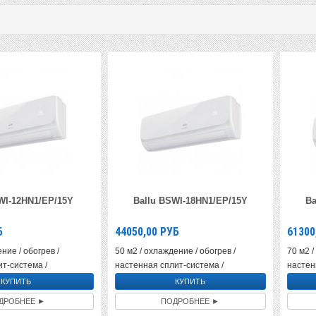
WI-12HN1/EP/15Y
Ballu BSWI-18HN1/EP/15Y
Ba
Б
44050,00
РУБ
61300
ние / обогрев /
50 м2 / охлаждение / обогрев /
70 м2 /
т-система /
настенная сплит-система /
настен
ДРОБНЕЕ ►
ПОДРОБНЕЕ ►