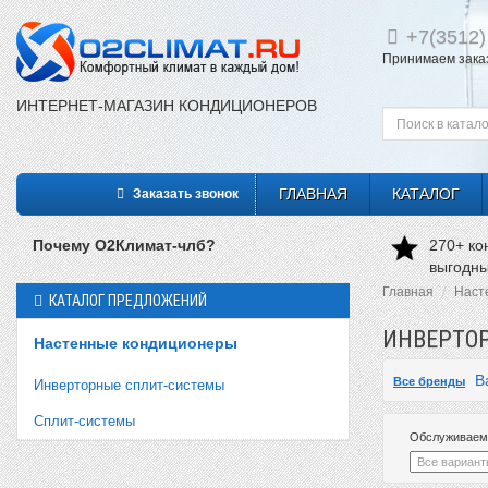
+
7(3512)
Принимаем заказы
ИНТЕРНЕТ-МАГАЗИН КОНДИЦИОНЕРОВ
ГЛАВНАЯ
КАТАЛОГ
Заказать звонок
Почему О2Климат-члб?
270+ ко
выгодн
Главная
Наст
КАТАЛОГ ПРЕДЛОЖЕНИЙ
ИНВЕРТО
Настенные кондиционеры
B
Все бренды
Инверторные сплит-системы
Сплит-системы
Обслуживаем