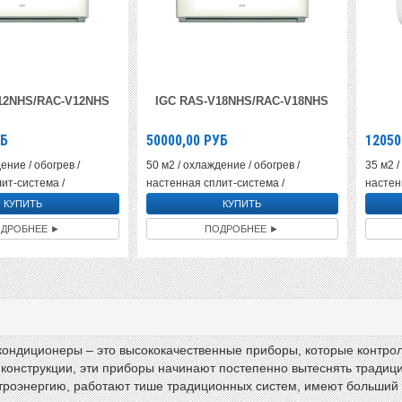
12NHS/RAC-V12NHS
IGC RAS-V18NHS/RAC-V18NHS
Б
50000,00
РУБ
12050
ение / обогрев /
50 м2 / охлаждение / обогрев /
35 м2 /
ит-система /
настенная сплит-система /
настен
ДРОБНЕЕ ►
ПОДРОБНЕЕ ►
ондиционеры – это высококачественные приборы, которые контро
конструкции, эти приборы начинают постепенно вытеснять тради
троэнергию, работают тише традиционных систем, имеют больший 