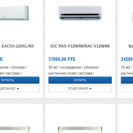
x EACS/I-12HSL/N3
IGC RAS-V12NHW/RAC-V12NHW
Ba
Б
37000,00
РУБ
24200
ение / обогрев /
35 м2 / охлаждение / обогрев /
25 м2 /
ит-система /
настенная сплит-система /
настен
ДРОБНЕЕ ►
ПОДРОБНЕЕ ►