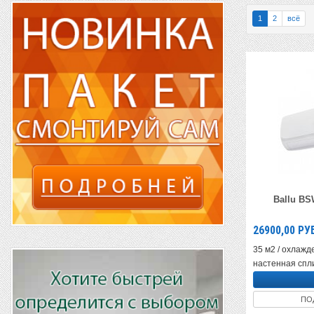
1
2
всё
Ballu BS
26900,00
РУ
35 м2 / охлажде
настенная спли
ПО