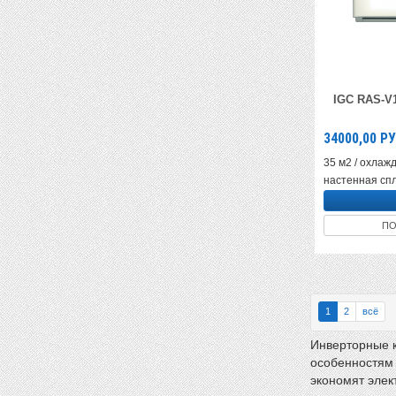
IGC RAS-V
34000,00
РУ
35 м2 / охлажд
настенная спл
ПО
1
2
всё
Инверторные к
особенностям 
экономят элек