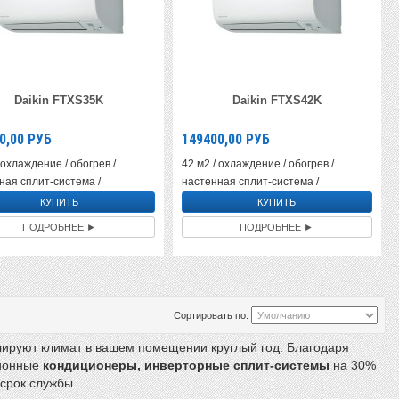
Daikin FTXS35K
Daikin FTXS42K
0,00
РУБ
149400,00
РУБ
 охлаждение / обогрев /
42 м2 / охлаждение / обогрев /
ная сплит-система /
настенная сплит-система /
ПОДРОБНЕЕ ►
ПОДРОБНЕЕ ►
Сортировать по:
лируют климат в вашем помещении круглый год. Благодаря
ционные
кондиционеры, инверторные сплит-системы
на 30%
срок службы.