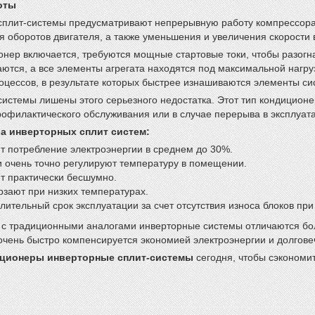
оты
сплит-системы предусматривают непрерывную работу компрессора
я оборотов двигателя, а также уменьшения и увеличения скорости
онер включается, требуются мощные стартовые токи, чтобы разогнат
ются, а все элементы агрегата находятся под максимальной нагру
оцессов, в результате которых быстрее изнашиваются элементы си
истемы лишены этого серьезного недостатка. Этот тип кондиционе
офилактического обслуживания или в случае перерыва в эксплуат
а инверторных сплит систем:
т потребление электроэнергии в среднем до 30%.
и очень точно регулируют температуру в помещении.
т практически бесшумно.
рзают при низких температурах.
лительный срок эксплуатации за счет отсутствия износа блоков п
с традиционными аналогами инверторные системы отличаются боле
очень быстро компенсируется экономией электроэнергии и долгове
иционеры инверторные сплит-системы
сегодня, чтобы сэкономит