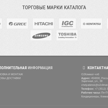
ТОРГОВЫЕ МАРКИ КАТАЛОГА
ОЛНИТЕЛЬНАЯ
ИНФОРМАЦИЯ
КОНТАКТН
ОВКА И МОНТАЖ
О2Климат-члб
ОБЫ ДОСТАВКИ
Адрес:
454000
,
Росс
Заречная, ул., 38
chelyabinsk@o2climat.
Телефон:
+7 (3512) 
Рабочие часы:
Пн-Пт
Кондиционеры
,
Клима