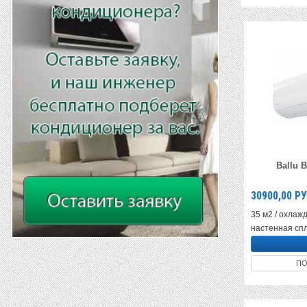
Ballu 
30900,00
РУ
35 м2 / охлажд
настенная спл
ПО