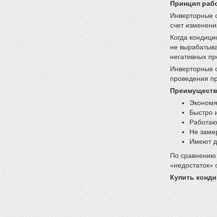
Принцип раб
Инверторные 
счет изменени
Когда кондици
не вырабатыва
негативных пр
Инверторные с
проведения пр
Преимуществ
Экономя
Быстро 
Работаю
Не заме
Имеют д
По сравнению 
«недостаток» 
Купить конд